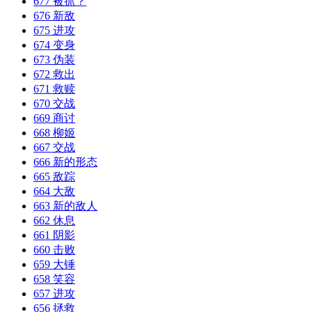
677 被抓？
676 新敌
675 进攻
674 变身
673 伪装
672 救出
671 救赎
670 交战
669 商讨
668 柳姬
667 交战
666 新的形态
665 敌踪
664 大敌
663 新的敌人
662 休息
661 阴影
660 击败
659 大锤
658 笑容
657 进攻
656 拯救