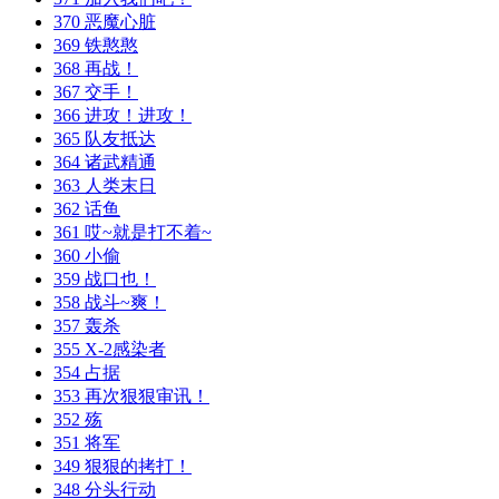
370 恶魔心脏
369 铁憨憨
368 再战！
367 交手！
366 进攻！进攻！
365 队友抵达
364 诸武精通
363 人类末日
362 话鱼
361 哎~就是打不着~
360 小偷
359 战口也！
358 战斗~爽！
357 轰杀
355 X-2感染者
354 占据
353 再次狠狠审讯！
352 殇
351 将军
349 狠狠的拷打！
348 分头行动