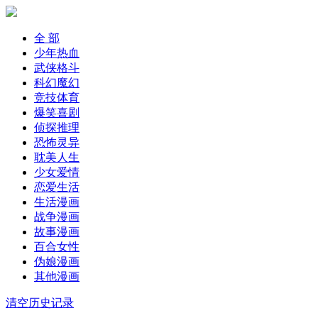
全 部
少年热血
武侠格斗
科幻魔幻
竞技体育
爆笑喜剧
侦探推理
恐怖灵异
耽美人生
少女爱情
恋爱生活
生活漫画
战争漫画
故事漫画
百合女性
伪娘漫画
其他漫画
清空历史记录