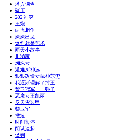
潜入调查
碾压
282 冲突
主炮
两虎相争
妹妹出发
爆炸就是艺术
雨天小故事
川濑家
蜘蛛女
避难所神选
狠狠改造女武神苏雯
我逐渐理解了纣王
禁卫冠军——强子
恶魔女王凯丽
反天灾装甲
禁卫军
撤退
时间暂停
阴谋迭起
谈判