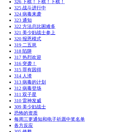
326 下棋！下棋！下棋！
325 战斗进行中
324 病毒来袭
323 通知
322 方法总比困难多
321 美少妇战士参上
320 报恩模式
319 二五崽
318 陷阱
317 热烈欢迎
316 突袭！
315 罪有因得
314 人渣
313 病毒的计划
312 病毒登场
311 双子星
310 雷神发威
309 美少妇战士
恐怖的资质
每周三更通知和电子祈愿中奖名单
各方反应
305 修整