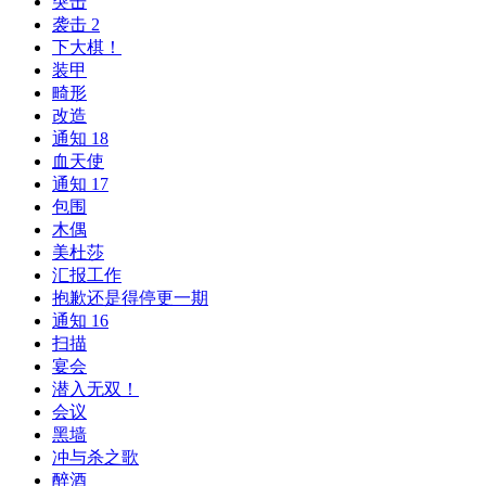
突击
袭击 2
下大棋！
装甲
畸形
改造
通知 18
血天使
通知 17
包围
木偶
美杜莎
汇报工作
抱歉还是得停更一期
通知 16
扫描
宴会
潜入无双！
会议
黑墙
冲与杀之歌
醉酒