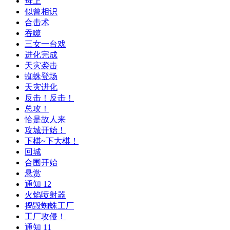
母上
似曾相识
合击术
吞噬
三女一台戏
进化完成
天灾袭击
蜘蛛登场
天灾进化
反击！反击！
总攻！
恰是故人来
攻城开始！
下棋~下大棋！
回城
合围开始
悬赏
通知 12
火焰喷射器
捣毁蜘蛛工厂
工厂攻侵！
通知 11