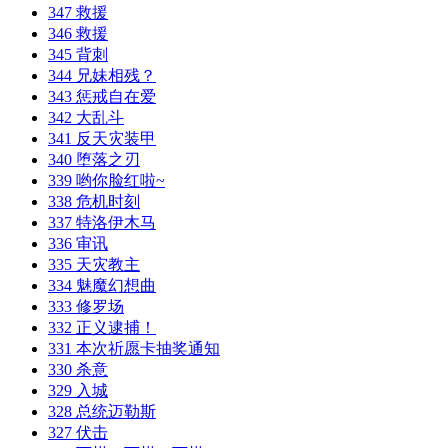
347 救援
346 救援
345 背刺
344 兄妹相残？
343 惩戒自在爱
342 大乱斗
341 反天灾装甲
340 堕落之刃
339 哟你脸红啦~
338 危机时刻
337 特洛伊木马
336 审讯
335 天灾教主
334 魅魔幻想曲
333 修罗场
332 正义逮捕！
331 本次祈愿卡抽奖通知
330 杀意
329 入城
328 总统迈勒斯
327 伏击