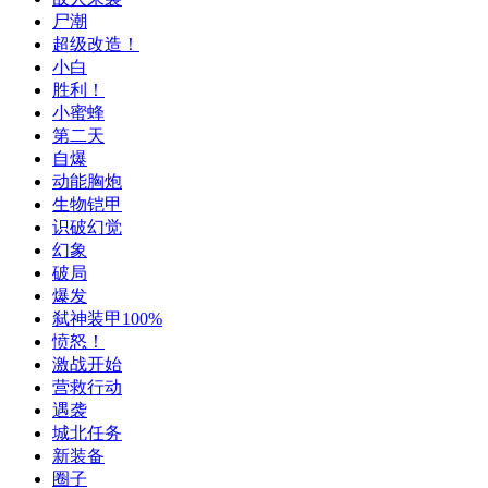
尸潮
超级改造！
小白
胜利！
小蜜蜂
第二天
自爆
动能胸炮
生物铠甲
识破幻觉
幻象
破局
爆发
弑神装甲100%
愤怒！
激战开始
营救行动
遇袭
城北任务
新装备
圈子