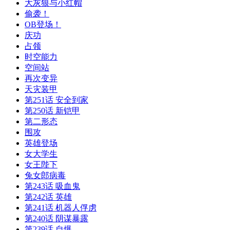
大灰狼与小红帽
偷袭！
OB登场！
庆功
占领
时空能力
空间站
再次变异
天灾装甲
第251话 安全到家
第250话 新铠甲
第二形态
围攻
英雄登场
女大学生
女王陛下
兔女郎病毒
第243话 吸血鬼
第242话 英雄
第241话 机器人俘虏
第240话 阴谋暴露
第239话 自爆