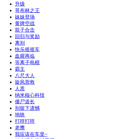
升级
哥布林之王
妹妹登场
黄牌空战
双子合击
回归与奖励
离别
快乐摇摇车
血腥再临
等离子电棍
霸主
八尺大人
旋风营救
人质
纳米核心科技
僵尸道长
别留下遗憾
地铁
打咩打咩
老鹰
我应该在车里~