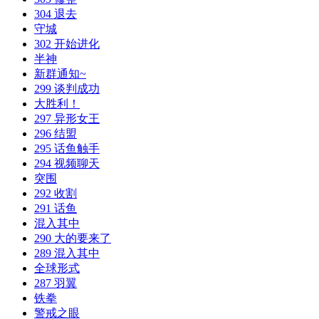
304 退去
守城
302 开始进化
半神
新群通知~
299 谈判成功
大胜利！
297 异形女王
296 结盟
295 话鱼触手
294 视频聊天
突围
292 收割
291 话鱼
混入其中
290 大的要来了
289 混入其中
全球形式
287 羽翼
铁拳
警戒之眼