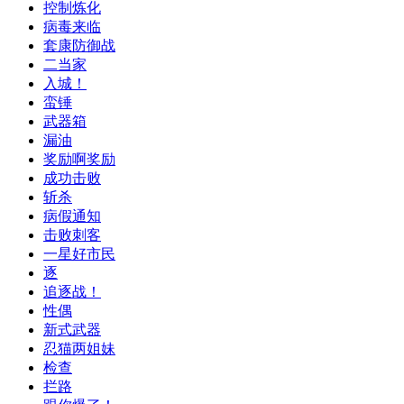
控制炼化
病毒来临
套康防御战
二当家
入城！
蛮锤
武器箱
漏油
奖励啊奖励
成功击败
斩杀
病假通知
击败刺客
一星好市民
逐
追逐战！
性偶
新式武器
忍猫两姐妹
检查
拦路