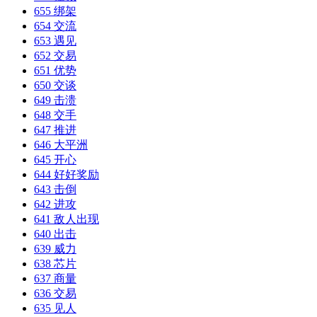
655 绑架
654 交流
653 遇见
652 交易
651 优势
650 交谈
649 击溃
648 交手
647 推进
646 大平洲
645 开心
644 好好奖励
643 击倒
642 进攻
641 敌人出现
640 出击
639 威力
638 芯片
637 商量
636 交易
635 见人