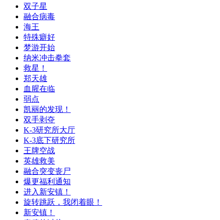
双子星
融合病毒
海王
特殊癖好
梦游开始
纳米冲击拳套
救星！
郑天雄
血腥在临
弱点
凯丽的发现！
双手剥夺
K-3研究所大厅
K-3底下研究所
王牌空战
英雄救美
融合突变丧尸
爆更福利通知
进入新安镇！
旋转跳跃，我闭着眼！
新安镇！