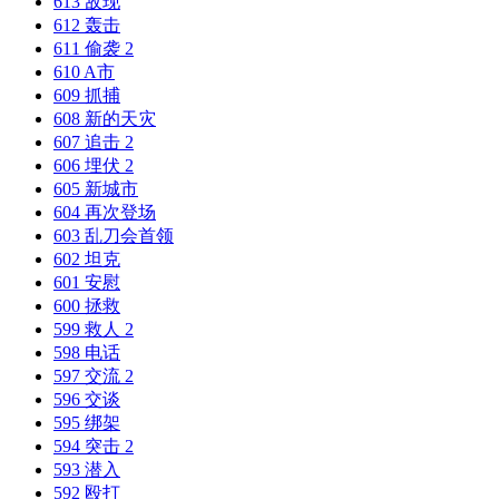
613 敌现
612 轰击
611 偷袭 2
610 A市
609 抓捕
608 新的天灾
607 追击 2
606 埋伏 2
605 新城市
604 再次登场
603 乱刀会首领
602 坦克
601 安慰
600 拯救
599 救人 2
598 电话
597 交流 2
596 交谈
595 绑架
594 突击 2
593 潜入
592 殴打