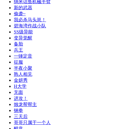
纳米话鱼机械手臂
新的武器
偷袭~
我必杀马头崽！
碧海湾作战小队
SS级异能
变异觉醒
备胎
兵王
一锤定音
征服
半夜小聚
熟人相见
金妍秀
H大学
无面
进攻！
烛龙帮帮主
钢拳
三天后
哥哥只属于一个人
醋意