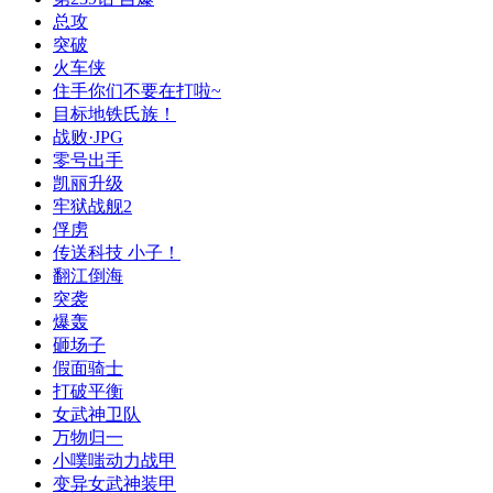
总攻
突破
火车侠
住手你们不要在打啦~
目标地铁氏族！
战败·JPG
零号出手
凯丽升级
牢狱战舰2
俘虏
传送科技 小子！
翻江倒海
突袭
爆轰
砸场子
假面骑士
打破平衡
女武神卫队
万物归一
小噗嗤动力战甲
变异女武神装甲