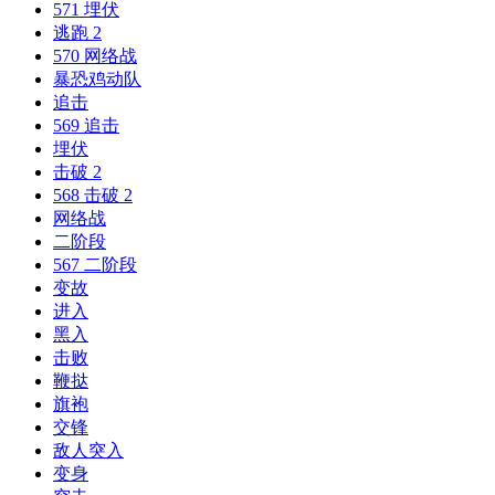
571 埋伏
逃跑 2
570 网络战
暴恐鸡动队
追击
569 追击
埋伏
击破 2
568 击破 2
网络战
二阶段
567 二阶段
变故
进入
黑入
击败
鞭挞
旗袍
交锋
敌人突入
变身