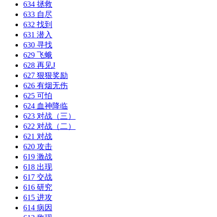
634 拯救
633 自尽
632 找到
631 潜入
630 寻找
629 飞蛾
628 再见J
627 狠狠奖励
626 有烟无伤
625 可怕
624 血神降临
623 对战（三）
622 对战（二）
621 对战
620 攻击
619 激战
618 出现
617 交战
616 研究
615 进攻
614 病因