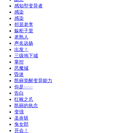
感知型变异者
感染
感染
邻居老李
躲柜子里
老熟人
声名远扬
出发！
三级地下城
掌控
恶魔城
昏迷
凯丽觉醒变异能力
你是······
告白
红喉之爪
凯丽的执念
变强
圣炎斩
兔女郎
开会！