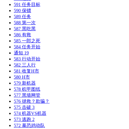
591 任务目标
590 保镖
589 任务
588 第一次
587 黑吃黑
586 有救
585 一郎之死
584 任务开始
通知 19
583 行动开始
582 三人行
581 收复H市
580 H市
579 新机器
578 机甲图纸
577 黑墙网管
576 拯救？欺骗？
575 击破 3
574 机器VS机器
573 逃跑 2
572 暴恐鸡动队