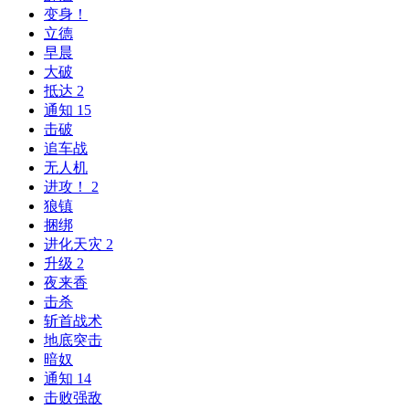
变身！
立德
早晨
大破
抵达 2
通知 15
击破
追车战
无人机
进攻！ 2
狼镇
捆绑
进化天灾 2
升级 2
夜来香
击杀
斩首战术
地底突击
暗奴
通知 14
击败强敌