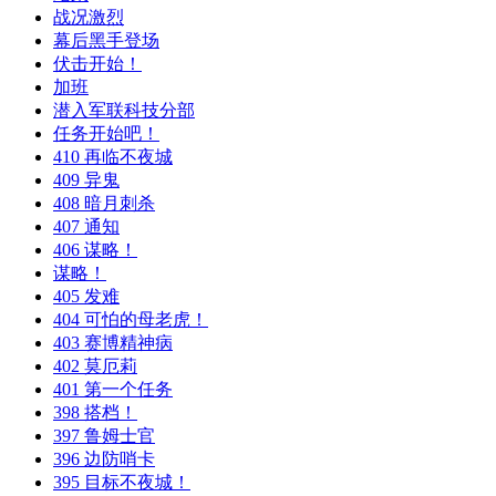
战况激烈
幕后黑手登场
伏击开始！
加班
潜入军联科技分部
任务开始吧！
410 再临不夜城
409 异鬼
408 暗月刺杀
407 通知
406 谋略！
谋略！
405 发难
404 可怕的母老虎！
403 赛博精神病
402 莫厄莉
401 第一个任务
398 搭档！
397 鲁姆士官
396 边防哨卡
395 目标不夜城！