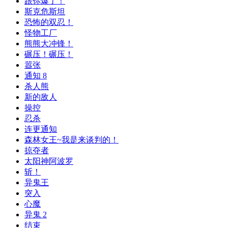
跟你爆了！
斯克危斯坦
恐怖的双忍！
怪物工厂
熊熊大冲锋！
碾压！碾压！
嚣张
通知 8
杀人熊
新的敌人
操控
忍杀
连更通知
森林女王~我是来谈判的！
掠夺者
太阳神阿波罗
斩！
异鬼王
突入
心魔
异鬼 2
结束