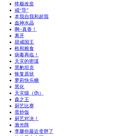
终极改造
戒“导”
本我自我和超我
血神水晶
啊~真香！
离开
甜咸国王
枪和粮食
病毒再临！
天灾的密谋
黑豹坦克
恢复原状
萝莉快乐糖
黑化
天灾级（伪）
森之王
厨艺比赛
蛋炒饭
厨艺对决！
激光阵
李馨你最近变胖了