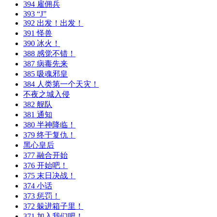
394 雇佣兵
393 “J”
392 出发！出发！
391 怪兽
390 冰火！
388 感觉不错！
387 病毒先来
385 吸魂邪皇
384 人类第一个天灾！
不夜之城入侵
382 舰队
381 通知
380 半神降临！
379 终于复仇！
黑心皇后
377 融合开始
376 开始吧！
375 末日决战！
374 小话
373 惩罚！
372 躲进箱子里！
371 加入我们吧！