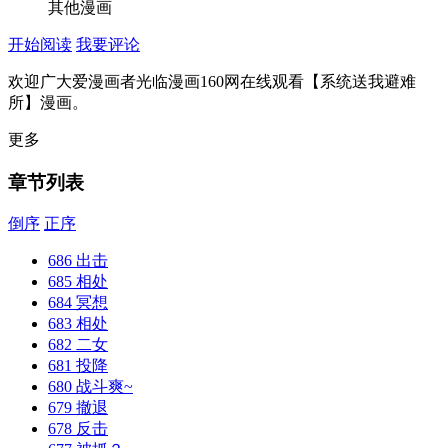
其他漫画
开始阅读
我要评论
欢迎广大爱漫画者光临漫画160网在线观看【系统送我避难
所】漫画。
更多
章节列表
倒序
正序
686 出击
685 相处
684 冥想
683 相处
682 二女
681 投降
680 战斗爽~
679 撤退
678 反击