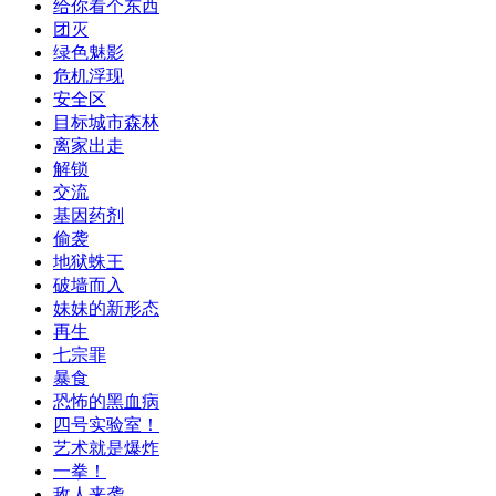
给你看个东西
团灭
绿色魅影
危机浮现
安全区
目标城市森林
离家出走
解锁
交流
基因药剂
偷袭
地狱蛛王
破墙而入
妹妹的新形态
再生
七宗罪
暴食
恐怖的黑血病
四号实验室！
艺术就是爆炸
一拳！
敌人来袭