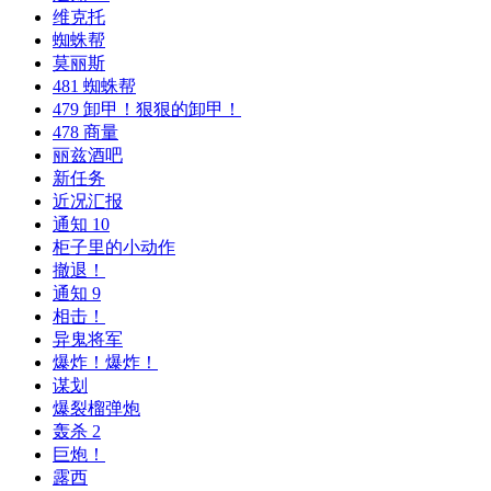
维克托
蜘蛛帮
莫丽斯
481 蜘蛛帮
479 卸甲！狠狠的卸甲！
478 商量
丽兹酒吧
新任务
近况汇报
通知 10
柜子里的小动作
撤退！
通知 9
相击！
异鬼将军
爆炸！爆炸！
谋划
爆裂榴弹炮
轰杀 2
巨炮！
露西