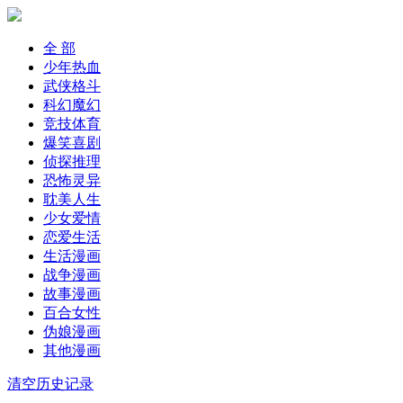
全 部
少年热血
武侠格斗
科幻魔幻
竞技体育
爆笑喜剧
侦探推理
恐怖灵异
耽美人生
少女爱情
恋爱生活
生活漫画
战争漫画
故事漫画
百合女性
伪娘漫画
其他漫画
清空历史记录