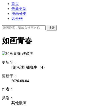
首页
最新更新
漫画分类
风云榜
如画青春
连载中
更新至：
[第76话] 插班生（4）
更新于：
2026-08-04
作者：
类别：
其他漫画