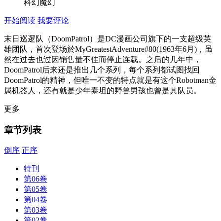
科幻魔幻
开始阅读
我要评论
末日巡逻队（DoomPatrol）是DC漫画公司旗下的一支超级英
雄团队，首次登场於MyGreatestAdventure#80(1963年6月)，虽
然在过去也过因销售量不佳而停止连载。之后的几年中，
DoomPatrol后来还是推出几个系列，每个系列都试图找回
DoomPatrol的精神，但唯一不变的特点就是有这个Robotman金
属机器人，还有就是少年泰坦的野兽男孩也曾是其队员。
更多
章节列表
倒序
正序
特刊
第06卷
第05卷
第04卷
第03卷
第02卷