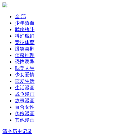
全 部
少年热血
武侠格斗
科幻魔幻
竞技体育
爆笑喜剧
侦探推理
恐怖灵异
耽美人生
少女爱情
恋爱生活
生活漫画
战争漫画
故事漫画
百合女性
伪娘漫画
其他漫画
清空历史记录