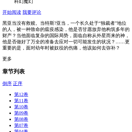
科幻魔幻
开始阅读
我要评论
黑亚当没有救赎。当特斯?亚当，一个长久处于“独裁者”地位
的人，被一种致命的瘟疫感染，他是否甘愿放弃他构筑多年的
财产？当他面临复杂的国际局势，面临自称从外星而来的神，
他是否做好了万全的准备去应对一切可能发生的状况？……更
重要的是，面对幼年时被奴役的伤痛，他该如何去弥补？
更多
章节列表
倒序
正序
第12卷
第11卷
第10卷
第09卷
第08卷
第07卷
第04卷