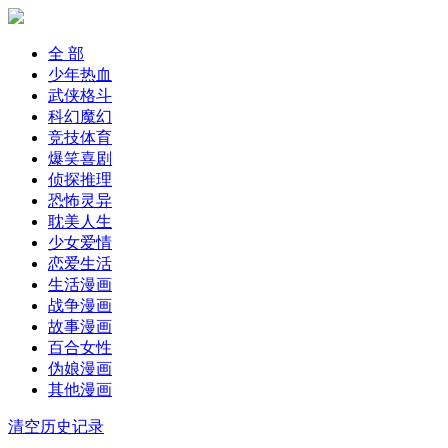
全 部
少年热血
武侠格斗
科幻魔幻
竞技体育
爆笑喜剧
侦探推理
恐怖灵异
耽美人生
少女爱情
恋爱生活
生活漫画
战争漫画
故事漫画
百合女性
伪娘漫画
其他漫画
清空历史记录