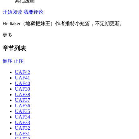
其他漫画
开始阅读
我要评论
Helltaker（地狱把妹王）作者推特小短篇，不定期更新。
更多
章节列表
倒序
正序
UAF42
UAF41
UAF40
UAF39
UAF38
UAF37
UAF36
UAF35
UAF34
UAF33
UAF32
UAF31