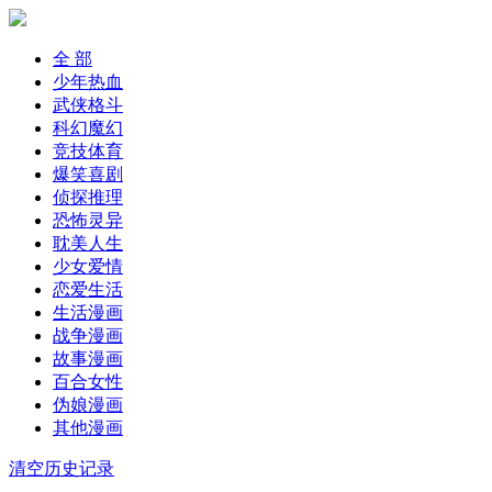
全 部
少年热血
武侠格斗
科幻魔幻
竞技体育
爆笑喜剧
侦探推理
恐怖灵异
耽美人生
少女爱情
恋爱生活
生活漫画
战争漫画
故事漫画
百合女性
伪娘漫画
其他漫画
清空历史记录