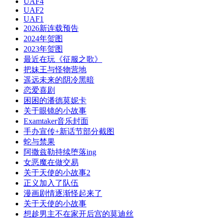
UAF4
UAF2
UAF1
2026新连载预告
2024年贺图
2023年贺图
最近在玩《征服之歌》
把妹王与怪物营地
遥远未来的阴冷黑暗
恋爱喜剧
困困的潘德莫妮卡
关于眼镜的小故事
Examtaker音乐封面
手办宣传+新话节部分截图
蛇与禁果
阿撒兹勒持续堕落ing
女恶魔在做交易
关于天使的小故事2
正义加入了队伍
漫画剧情逐渐怪起来了
关于天使的小故事
想趁男主不在家开后宫的莫迪丝