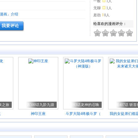
一般
1人
无聊
1人
漫画」介绍
差劲
0人
给喜欢的漫画评分：
我要评论
温泉之旅
第500话九阶九级
第693话龙神的召唤
第407话 斩
（下）
龙
神印王座
斗罗大陆4终极斗罗（
我的女徒弟们都