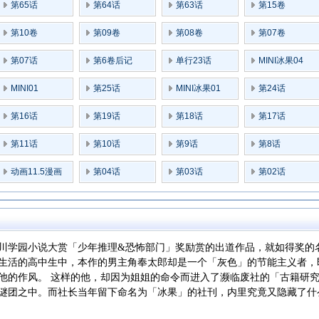
第65话
第64话
第63话
第15卷
第10卷
第09卷
第08卷
第07卷
第07话
第6卷后记
单行23话
MINI冰果04
MINI01
第25话
MINI冰果01
第24话
第16话
第19话
第18话
第17话
第11话
第10话
第9话
第8话
动画11.5漫画
第04话
第03话
第02话
版
届角川学园小说大赏「少年推理&恐怖部门」奖励赏的出道作品，就如得奖
生活的高中生中，本作的男主角奉太郎却是一个「灰色」的节能主义者，
他的作风。 这样的他，却因为姐姐的命令而进入了濒临废社的「古籍研
谜团之中。而社长当年留下命名为「冰果」的社刊，内里究竟又隐藏了什