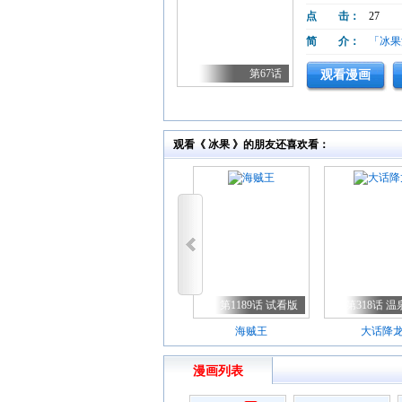
点 击：
27
简 介：
「冰果
第67话
观看漫画
观看《 冰果 》的朋友还喜欢看：
第1189话 试看版
第318话 
海贼王
大话降
漫画列表