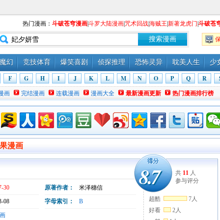
热门漫画：
斗破苍穹漫画
|
斗罗大陆漫画
|
咒术回战
|
海贼王
|
新著龙虎门
|
斗破苍穹
魔幻
竞技体育
爆笑喜剧
侦探推理
恐怖灵异
耽美人生
少
F
G
H
I
J
K
L
M
N
O
P
Q
R
漫画
完结漫画
连载漫画
漫画大全
最新漫画更新
热门漫画排行榜
果漫画
8.7
8.7
共
11
人
参与评分
7-30
原著作者：
米泽穗信
超酷
7人
3-08
字母索引：
B
好看
2人
画