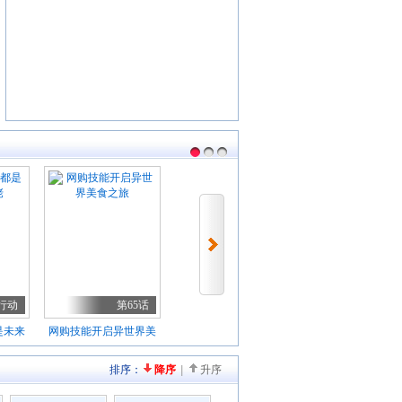
首行动
第65话
第61话 机翻
687 
是未来
网购技能开启异世界美
异世界药局
系统送我避难所
排序：
降序
|
升序