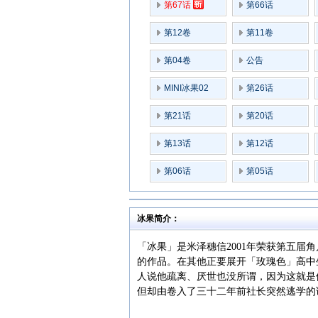
第67话
第66话
第12卷
第11卷
第04卷
公告
MINI冰果02
第26话
第21话
第20话
第13话
第12话
第06话
第05话
冰果简介：
「冰果」是米泽穗信2001年荣获第五
的作品。在其他正要展开「玫瑰色」高中
人说他疏离、厌世也没所谓，因为这就是
但却由卷入了三十二年前社长突然逃学的