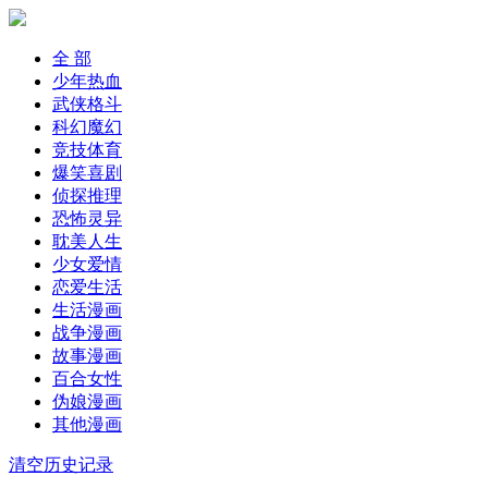
全 部
少年热血
武侠格斗
科幻魔幻
竞技体育
爆笑喜剧
侦探推理
恐怖灵异
耽美人生
少女爱情
恋爱生活
生活漫画
战争漫画
故事漫画
百合女性
伪娘漫画
其他漫画
清空历史记录