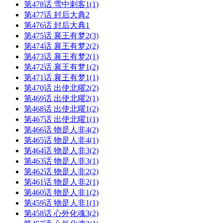
第478话 雪中刺客1(1)
第477话 封后大典2
第476话 封后大典1
第475话 襄王有梦2(3)
第474话 襄王有梦2(2)
第473话 襄王有梦2(1)
第472话 襄王有梦1(2)
第471话 襄王有梦1(1)
第470话 出使北曜2(2)
第469话 出使北曜2(1)
第468话 出使北曜1(2)
第467话 出使北曜1(1)
第466话 物是人非4(2)
第465话 物是人非4(1)
第464话 物是人非3(2)
第463话 物是人非3(1)
第462话 物是人非2(2)
第461话 物是人非2(1)
第460话 物是人非1(2)
第459话 物是人非1(1)
第458话 心外化魂3(2)