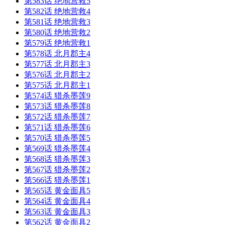
第583话 绝地营救5
第582话 绝地营救4
第581话 绝地营救3
第580话 绝地营救2
第579话 绝地营救1
第578话 北月郡主4
第577话 北月郡主3
第576话 北月郡主2
第575话 北月郡主1
第574话 猎杀墨莲9
第573话 猎杀墨莲8
第572话 猎杀墨莲7
第571话 猎杀墨莲6
第570话 猎杀墨莲5
第569话 猎杀墨莲4
第568话 猎杀墨莲3
第567话 猎杀墨莲2
第566话 猎杀墨莲1
第565话 黄金面具5
第564话 黄金面具4
第563话 黄金面具3
第562话 黄金面具2