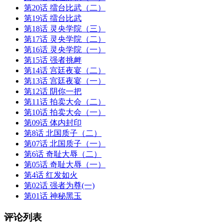
第20话 擂台比武（二）
第19话 擂台比武
第18话 灵央学院（三）
第17话 灵央学院（二）
第16话 灵央学院（一）
第15话 强者挑衅
第14话 宫廷夜宴（二）
第13话 宫廷夜宴（一）
第12话 阴你一把
第11话 拍卖大会（二）
第10话 拍卖大会（一）
第09话 体内封印
第8话 北国质子（二）
第07话 北国质子（一）
第6话 奇耻大辱（二）
第05话 奇耻大辱（一）
第4话 红发如火
第02话 强者为尊(一)
第01话 神秘黑玉
评论列表