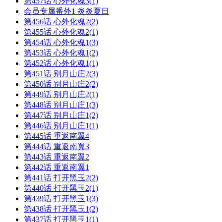
第457话 心外化魂3(1)
会员专属番外1 炎炎夏日
第456话 心外化魂2(2)
第455话 心外化魂2(1)
第454话 心外化魂1(3)
第453话 心外化魂1(2)
第452话 心外化魂1(1)
第451话 别月山庄2(3)
第450话 别月山庄2(2)
第449话 别月山庄2(1)
第448话 别月山庄1(3)
第447话 别月山庄1(2)
第446话 别月山庄1(1)
第445话 重返南翼4
第444话 重返南翼3
第443话 重返南翼2
第442话 重返南翼1
第441话 打开黑玉2(2)
第440话 打开黑玉2(1)
第439话 打开黑玉1(3)
第438话 打开黑玉1(2)
第437话 打开黑玉1(1)