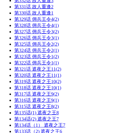
第332话 故人重逢3
第331话 故人重逢2
第330话 故人重逢1
第329话 佣兵王令4(2)
第328话 佣兵王令4(1)
第327话 佣兵王令3(2)
第326话 佣兵王令3(1)
第325话 佣兵王令2(2)
第324话 佣兵王令2(1)
第323话 佣兵王令1(2)
第322话 佣兵王令1(1)
第321话 遮夜之王11(2)
第320话 遮夜之王11(1)
第319话 遮夜之王10(2)
第318话 遮夜之王10(1)
第317话 遮夜之王9(2)
第316话 遮夜之王9(1)
第315话 遮夜之王8(2)
第135话(1) 遮夜之王8
第134话(2) 遮夜之王7
第134话（1） 遮夜之王7
第133话（2) 遮夜之王6