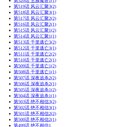
第520话 王族魔兽1(1)
第519话 风云汇聚3(2)
第518话 风云汇聚3(1)
第517话 风云汇聚2(2)
第516话 风云汇聚2(1)
第515话 风云汇聚1(2)
第514话 风云汇聚1(1)
第513话 千里逃亡3(2)
第512话 千里逃亡3(1)
第511话 千里逃亡2(2)
第510话 千里逃亡2(1)
第509话 千里逃亡1(2)
第508话 千里逃亡1(1)
第507话 深夜追杀2(2)
第506话 深夜追杀2(1)
第505话 深夜追杀1(2)
第504话 深夜追杀1(1)
第503话 绝不相信3(2)
第502话 绝不相信3(1)
第501话 绝不相信2(2)
第500话 绝不相信2(1)
第499话 绝不相信1