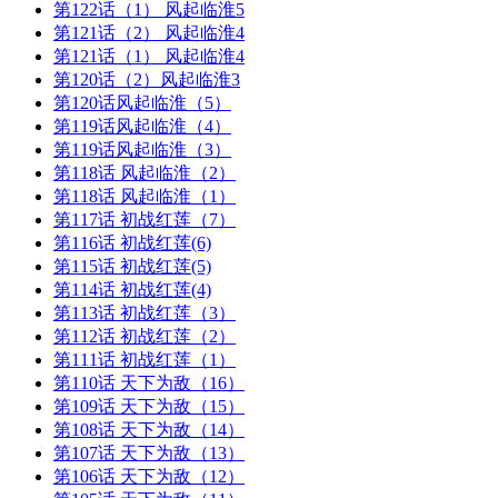
第122话（1） 风起临淮5
第121话（2） 风起临淮4
第121话（1） 风起临淮4
第120话（2）风起临淮3
第120话风起临淮（5）
第119话风起临淮（4）
第119话风起临淮（3）
第118话 风起临淮（2）
第118话 风起临淮（1）
第117话 初战红莲（7）
第116话 初战红莲(6)
第115话 初战红莲(5)
第114话 初战红莲(4)
第113话 初战红莲（3）
第112话 初战红莲（2）
第111话 初战红莲（1）
第110话 天下为敌（16）
第109话 天下为敌（15）
第108话 天下为敌（14）
第107话 天下为敌（13）
第106话 天下为敌（12）