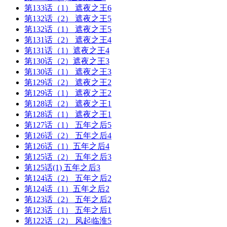
第133话（1） 遮夜之王6
第132话（2） 遮夜之王5
第132话（1） 遮夜之王5
第131话（2） 遮夜之王4
第131话（1）遮夜之王4
第130话（2）遮夜之王3
第130话（1） 遮夜之王3
第129话（2） 遮夜之王2
第129话（1） 遮夜之王2
第128话（2） 遮夜之王1
第128话（1） 遮夜之王1
第127话（1） 五年之后5
第126话（2） 五年之后4
第126话（1）五年之后4
第125话（2） 五年之后3
第125话(1) 五年之后3
第124话（2） 五年之后2
第124话（1）五年之后2
第123话（2） 五年之后2
第123话（1） 五年之后1
第122话（2） 风起临淮5