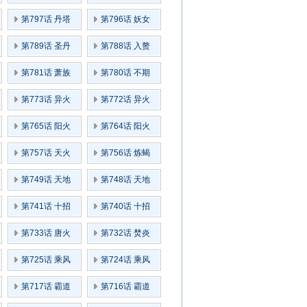
荒原（上）
（下）
第797话 丹塔
第796话 妖女
的魂技（上）
（下）
第789话 圣丹
第788话 入赘
城（上）
贤婿（下）
第781话 萧族
第780话 不期
古墓（上）
而会（下）
第773话 异火
第772话 异火
焚天（中）
焚天（上）
第765话 阳火
第764话 阳火
古坛（下）
古坛（中）
第757话 天火
第756话 炼蝎
重生（上）
花（下）
第749话 天地
第748话 天地
不宁（中）
不宁（上）
第741话 十招
第740话 十招
（下）
（中）
第733话 唐火
第732话 焚炎
儿（上）
谷（下）
第725话 乘风
第724话 乘风
而去（中）
而去（上）
第717话 霸道
第716话 霸道
的风尊者
的风尊者