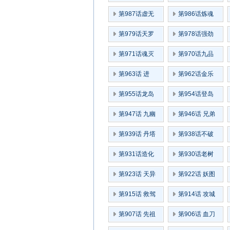
玄丹
第987话虚无
第986话炼魂
吞炎
蛊
第979话天罗
第978话强劲
炼火
的异火
第971话魂灭
第970话九品
生
灵丹
第963话 进
第962话金乐
击！人殿
城
第955话龙岛
第954话登岛
之战
第947话 九幽
第946话 兄弟
冥杖
第939话 丹塔
第938话不破
长老院
不立
第931话造化
第930话老树
第923话 天异
第922话 妖图
宗的陷阱
第915话 救驾
第914话 攻城
不迟
战
第907话 先祖
第906话 血刀
圣者