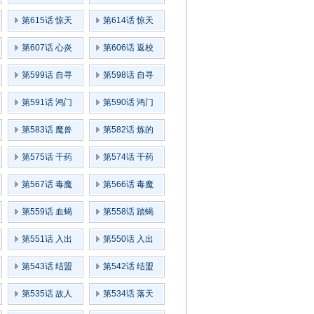
尊者（中）
尊者（上）
第615话 惊天
第614话 惊天
力（下）
力（中）
第607话 心炎
第606话 返校
归位（上）
日（下）
第599话 自寻
第598话 自寻
死路（中）
死路（上）
第591话 鸿门
第590话 鸿门
宴（下）
宴（中）
第583话 魔兽
第582话 炼的
骨（上）
什么药（下）
第575话 千药
第574话 千药
坊（中）
坊（上）
第567话 毒魔
第566话 毒魔
斑（下）
斑（中）
第559话 血蝎
第558话 踏蝎
魔皇（上）
山（下）
第551话 入出
第550话 入出
云（中）
云（上）
第543话 结盟
第542话 结盟
（下）
（中）
第535话 故人
第534话 落天
之意（上）
（下）