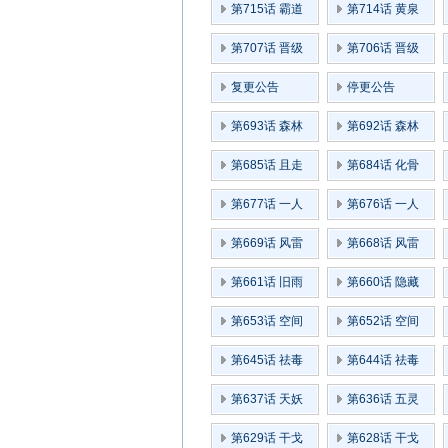
第715话 霸道
第714话 黄泉
的风尊者
决（下）
第707话 晋级
第706话 晋级
（上）
斗宗（中）
斗宗（上）
复更公告
停更公告
第693话 森林
第692话 森林
之王（下）
之王（中）
第685话 且走
第684话 化骨
且战（上）
城（下）
第677话 一人
第676话 一人
做事一人当
做事一人当
第669话 风雷
第668话 风雷
（中）
（上）
动（下）
动（中）
第661话 旧雨
第660话 隐藏
新知（上）
的高手（下）
第653话 空间
第652话 空间
虫洞（中）
虫洞（上）
第645话 祛毒
第644话 祛毒
法（下）
法（中）
第637话 天妖
第636话 五灵
傀（上）
暴走（下）
第629话 干戈
第628话 干戈