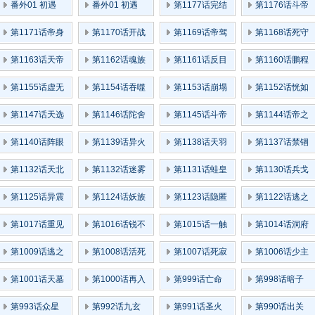
番外01 初遇
番外01 初遇
第1177话完结
第1176话斗帝
（下）
（上）
篇
归来
第1171话帝身
第1170话开战
第1169话帝驾
第1168话死守
归来
待援
第1163话天帝
第1162话魂族
第1161话反目
第1160话鹏程
降临
内乱
万里
第1155话虚无
第1154话吞噬
第1153话崩塌
第1152话恍如
吞炎
隔世（下）
第1147话天选
第1146话陀舍
第1145话斗帝
第1144话帝之
之子
古帝
之门
本源
第1140话阵眼
第1139话异火
第1138话天羽
第1137话禁锢
核心
除魔
圣像
之链
第1132话天北
第1132话迷雾
第1131话蛙皇
第1130话兵戈
城
之战
初起
第1125话异震
第1124话妖族
第1123话隐匿
第1122话逃之
遗珍
夭夭
第1017话重见
第1016话锐不
第1015话一触
第1014话洞府
天日
可当
即发
巨兽
第1009话逃之
第1008话活死
第1007话死寂
第1006话少主
夭夭
人
之门
的末日
第1001话天墓
第1000话再入
第999话亡命
第998话暗子
之魂
天墓
之徒
第993话众星
第992话九玄
第991话圣火
第990话出关