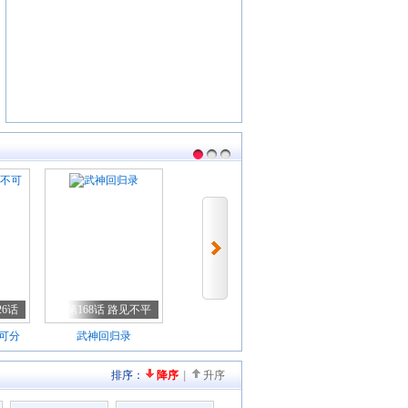
26话
第168话 路见不平
47-祸不及家人
第3
可分
武神回归录
寄宿我身，这个异生人
亡灵天灾：我抬手
排序：
降序
|
升序