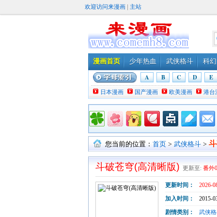
欢迎访问来漫画
|
主站
漫画首页
少年热血
武侠格斗
科幻
A
B
C
D
E
日本漫画
国产漫画
欧美漫画
港台
斗
您当前的位置：
首页
>
武侠格斗
>
斗破苍穹(高清晰版)
更新至:
番外
更新时间：
2026-0
加入时间：
2015-0
剧情类别：
武侠格