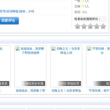
一般
1人
无聊
1人
苍穹(高清晰版)漫画」介绍
差劲
0人
给喜欢的漫画评分：
我要评论
 毒美美
第57话 游戏里的专属
第140话 降级处理
第
技能
化
游戏续命，我垄断了野
召唤之主！当异变降临
守望先锋：密不