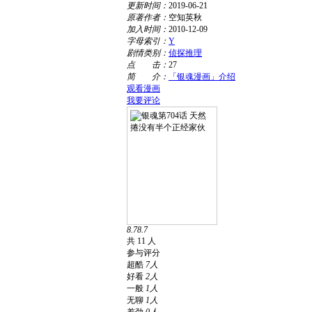
更新时间：
2019-06-21
原著作者：
空知英秋
加入时间：
2010-12-09
字母索引：
Y
剧情类别：
侦探推理
点 击：
27
简 介：
「银魂漫画」介绍
观看漫画
我要评论
第704话 天然
捲没有半个正经家伙
8.7
8.7
共
11
人
参与评分
超酷
7人
好看
2人
一般
1人
无聊
1人