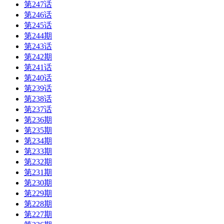
第247话
第246话
第245话
第244期
第243话
第242期
第241话
第240话
第239话
第238话
第237话
第236期
第235期
第234期
第233期
第232期
第231期
第230期
第229期
第228期
第227期