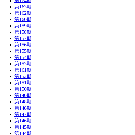
第164期
第163期
第162期
第160期
第159期
第158期
第157期
第156期
第155期
第154期
第153期
第161期
第152期
第151期
第150期
第149期
第148期
第148期
第147期
第146期
第145期
第144期