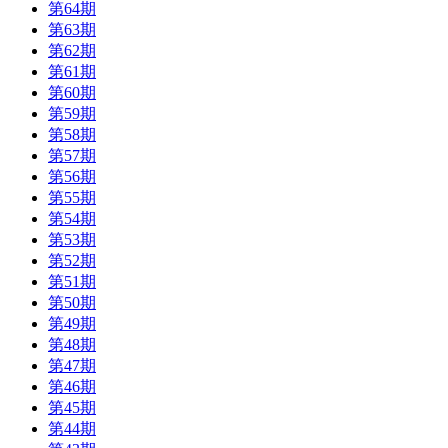
第64期
第63期
第62期
第61期
第60期
第59期
第58期
第57期
第56期
第55期
第54期
第53期
第52期
第51期
第50期
第49期
第48期
第47期
第46期
第45期
第44期