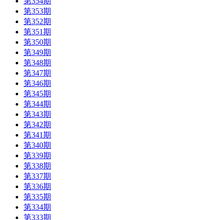
第354期
第353期
第352期
第351期
第350期
第349期
第348期
第347期
第346期
第345期
第344期
第343期
第342期
第341期
第340期
第339期
第338期
第337期
第336期
第335期
第334期
第333期