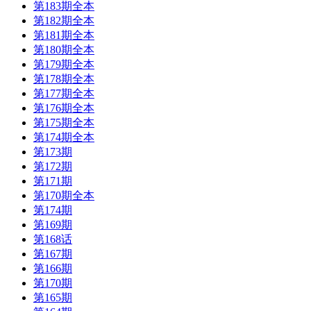
第183期全本
第182期全本
第181期全本
第180期全本
第179期全本
第178期全本
第177期全本
第176期全本
第175期全本
第174期全本
第173期
第172期
第171期
第170期全本
第174期
第169期
第168话
第167期
第166期
第170期
第165期