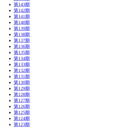
第143期
第142期
第141期
第140期
第139期
第138期
第137期
第136期
第135期
第134期
第133期
第132期
第131期
第130期
第129期
第128期
第127期
第126期
第125期
第124期
第123期