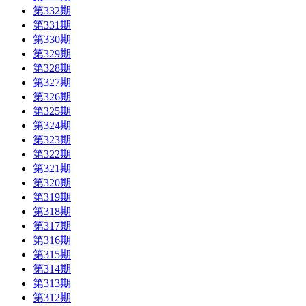
第332期
第331期
第330期
第329期
第328期
第327期
第326期
第325期
第324期
第323期
第322期
第321期
第320期
第319期
第318期
第317期
第316期
第315期
第314期
第313期
第312期