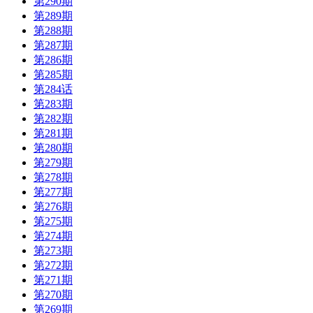
第290期
第289期
第288期
第287期
第286期
第285期
第284话
第283期
第282期
第281期
第280期
第279期
第278期
第277期
第276期
第275期
第274期
第273期
第272期
第271期
第270期
第269期